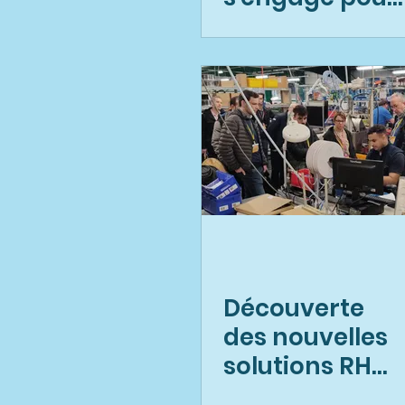
la sécurité
routière au
travail.
Découverte
des nouvelles
solutions RH
inclusives !