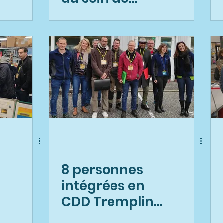
BARBIER-
EBELMANN
8 personnes
intégrées en
CDD Tremplin
sur un