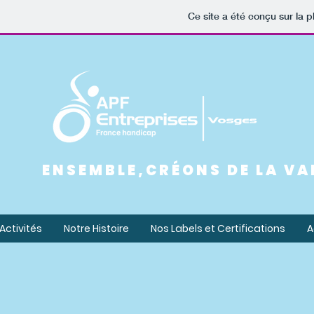
Ce site a été conçu sur la p
ENSEMBLE,CRÉONS DE LA VA
Activités
Notre Histoire
Nos Labels et Certifications
A