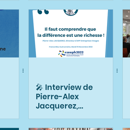
parcours de
monteur
câbleur !
🎤 Interview de
Pierre-Alex
Jacquerez,
Directeur