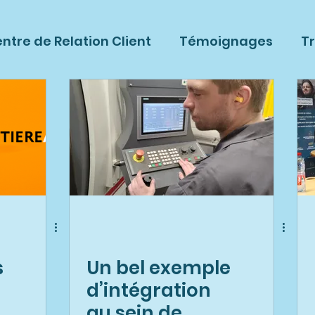
ntre de Relation Client
Témoignages
T
elle
APF Entreprises Vosges
Emploi et In
traits
Partenariat avec GRDF
Prestations
s
Un bel exemple
d’intégration
au sein de