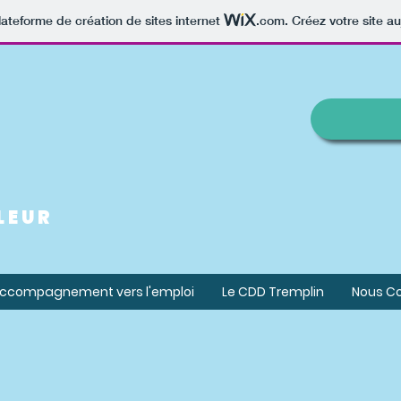
lateforme de création de sites internet
.com
. Créez votre site au
LEUR
ccompagnement vers l'emploi
Le CDD Tremplin
Nous C