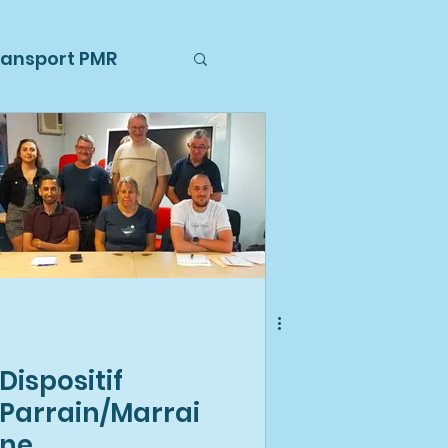
ransport PMR
sertion
 Extérieures
Dispositif
Parrain/Marrai
ne