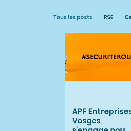
Tous les posts
RSE
Ce
Sous-Traitance Industri
Nos Partenaires
Por
Prysmian
APF Entreprise
Vosges
s'engage pour